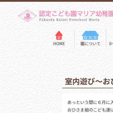
HOME
園について
0
園長あいさつ
創立者の精神
室内遊び～お
教育方針
モンテッソーリ
あっという間に６月に
教育
おひさま組のこども達