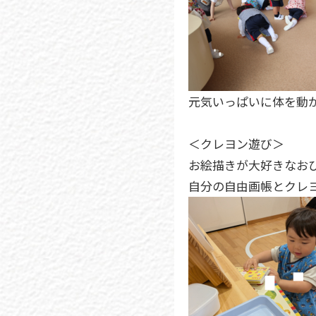
元気いっぱいに体を動
＜クレヨン遊び＞
お絵描きが大好きなお
自分の自由画帳とクレ