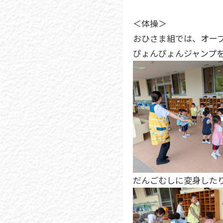
アクセス･バス
コース
＜体操＞
おひさま組では、オー
防犯･広さ
ぴょんぴょんジャンプ
だんごむしに変身した