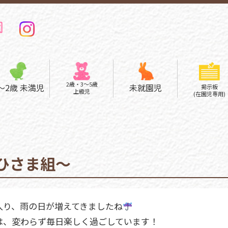
2歳・3〜5歳
～2歳 未満児
未就園児
掲示板
上級児
(在園児専用)
保育内容･環境
保育内容･環境
一日の流れ
一日の流れ
課外活動
ひさま組～
年間行事
年間行事
制服
制服
入り、雨の日が増えてきましたね
募集要項
募集要項
は、変わらず毎日楽しく過ごしています！