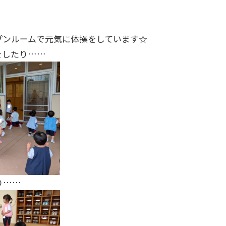
プンルームで元気に体操をしています☆
をしたり……
り……