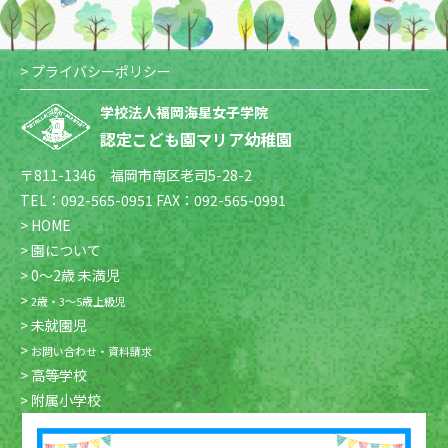
> プライバシーポリシー
学校法人福岡海星女子学院
認定こども園マリア幼稚園
〒811-1346 福岡市南区老司5-28-2
TEL：092-565-0951 FAX：092-565-0991
> HOME
> 園について
> 0〜2歳 未満児
>
2歳・3〜5歳上級児
> 未就園児
>
お問い合わせ・資料請求
> 高等学校
> 附属小学校