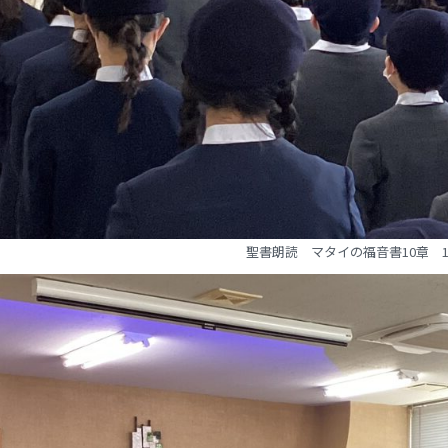
聖書朗読 マタイの福音書10章 1