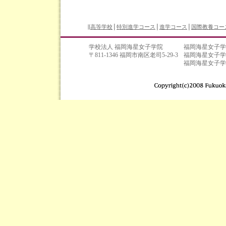
∥
高等学校
│
特別進学コース
│
進学コース
│
国際教養コー
学校法人 福岡海星女子学院
福岡海星女子学
〒811-1346 福岡市南区老司5-29-3
福岡海星女子学
福岡海星女子学