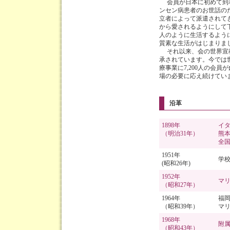
会員が日本に初めて到着し
ンセン病患者のお世話の
立者によって派遣されて
から愛されるようにして
人のように生活するよう
質素な生活がはじまりま
それ以来、会の世界宣教
承されています。今では
療事業に7,200人の会
場の必要に応え続けてい
沿革
1898年
イ
（明治31年）
熊
全
1951年
学
(昭和26年)
1952年
マ
（昭和27年）
1964年
福
（昭和39年）
マ
1968年
附
（昭和43年）