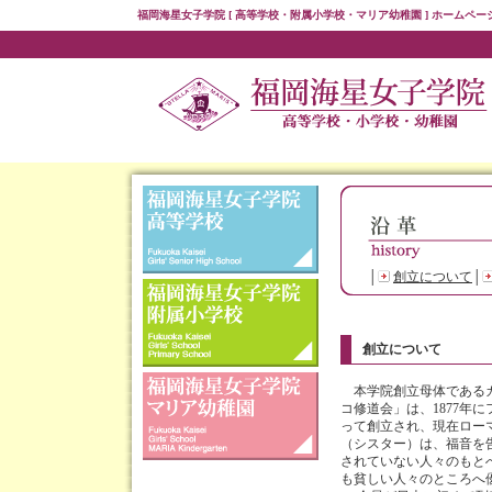
福岡海星女子学院 [ 高等学校・附属小学校・マリア幼稚園 ] ホームペー
│
創立について
│
創立について
本学院創立母体であるカ
コ修道会」は、1877年
って創立され、現在ロー
（シスター）は、福音を
されていない人々のもと
も貧しい人々のところへ