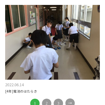
2022.06.14
[4年]電池のはたらき
→
1
2
3